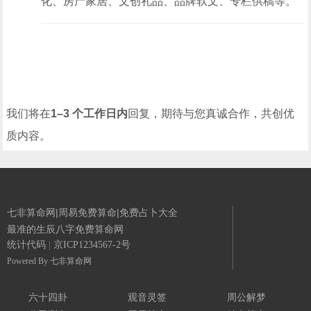
化、房产家居、文创礼品、品牌软文、专栏供稿等。
我们将在
1–3 个工作日内
回复，期待与您真诚合作，共创优
质内容。
七非算命网|周易免费算命|免费占卜大全
最准的生辰八字免费算命网
统计代码
|
京ICP1234567-2号
Powered By
七非算命网
六十四卦
观音灵签
周公解梦