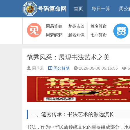
号码算命网
首页
每日一算
周公
周易算命
梦兆吉凶
姓名算命
周梦解梦
起名知识
七非算命
大全
算命
网
笔秀风采：展现书法艺术之美
周芷若
周公解梦
2026-05-08 05:16:56
6
一、笔秀传承：书法艺术的源远流长
书法，作为中华民族传统文化的重要组成部分，承