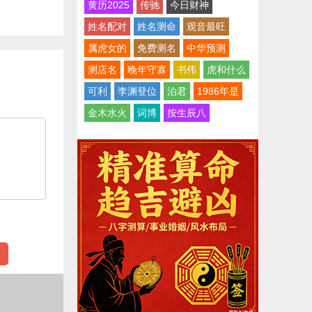
黄历2025
传驰
今日财神
姓名配对
姓名测命
观音最旺
属虎女的
免费测名
中华预测
测店名
晚年守寡
书伟
虎和什么
可利
李渊登位
泊君
1986年是
金木水火
词博
按生辰八