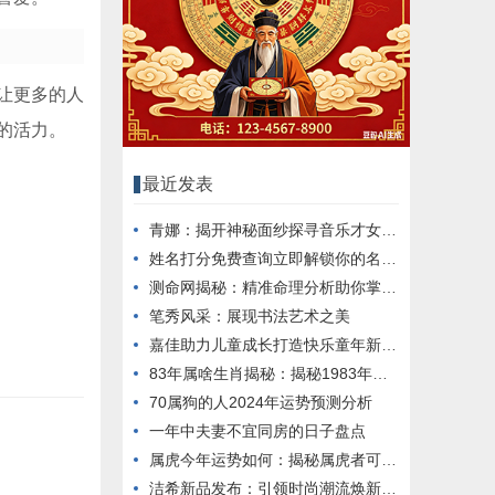
让更多的人
的活力。
最近发表
青娜：揭开神秘面纱探寻音乐才女魅力
姓名打分免费查询立即解锁你的名字价值
测命网揭秘：精准命理分析助你掌握命运脉搏
笔秀风采：展现书法艺术之美
嘉佳助力儿童成长打造快乐童年新天地
83年属啥生肖揭秘：揭秘1983年出生者的生肖特点
70属狗的人2024年运势预测分析
一年中夫妻不宜同房的日子盘点
属虎今年运势如何：揭秘属虎者可能遭遇的一难
洁希新品发布：引领时尚潮流焕新你的美丽态度