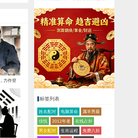
起，力作登
点" 3.
标签列表
. "新篇启
姓名配对
电脑算命
属羊男最
佳悦
2012年老
在线占卦
男女配对
生肖运程
免费八卦