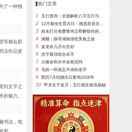
热门文章
为了一种独
1
五行查询：全面解析八字五行与命运关系
2
12月最佳生育吉日：挑选良辰吉日迎接健康宝宝降临
3
姓名打分免费查询立即解锁你的名字价值
4
湘顺：探寻湖南传统美食之旅
度等都会影
5
金龙命几月出生好
书法作品更
6
杰字最佳组合名字
7
火猴命和木羊命相克吗
8
毛姓一听就忘不掉的名字
9
阴历7月结婚吉日查询2026年
10
甲木生于亥月：五行相生相克揭秘
受到文字之
术的魅力。
脑书法，笔
喜爱。