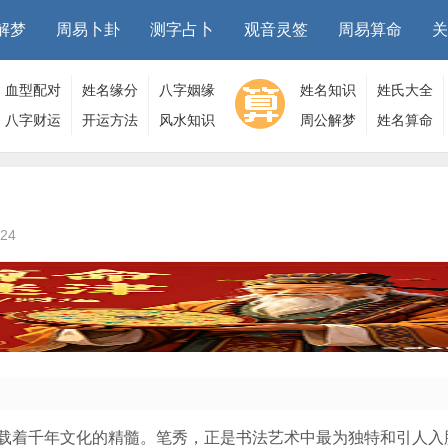
解梦
周易卜卦
测字占卜
观音灵签
周易算命
关
血型配对
姓名缘分
八字姻缘
姓名知识
姓氏大全
八字财运
开运方法
风水知识
周公解梦
姓名算命
24
载着千年文化的精髓。笔秀，正是书法艺术中最为独特和引人入