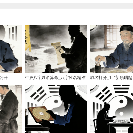
公开
生辰八字姓名算命_八字姓名精准
取名打分_1. "新锐崛
算命
场" 2. "新星闪耀，新作盘
"佳作新生，聚焦亮点" 4
航，亮点速览&q