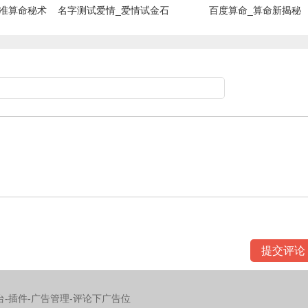
准算命秘术
名字测试爱情_爱情试金石
百度算命_算命新揭秘
台-插件-广告管理-评论下广告位