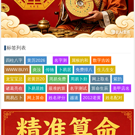
标签列表
四柱八字
黄历2026
名字测
属猴的和
数字吉凶
WWW.BUYI
炎汝
传驰
卜易居
免费排八
生儿生女
龙宝宝忌
老黄历20
周易免费
周易卜卦
网上取名
紫韵
诸葛亮在
卜易居姓
最准的算
名字测试
算命生辰
美甲店名
周易占卜
网上算命
姓名评分
越速
2012老黄
姓名配对