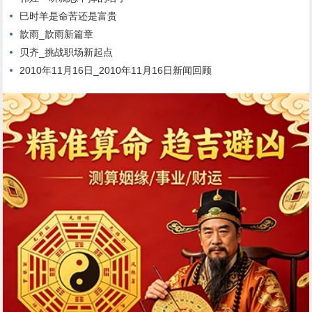
巳时羊是命苦还是富贵
歆雨_歆雨新篇章
贝齐_挑战职场新起点
2010年11月16日_2010年11月16日新闻回顾