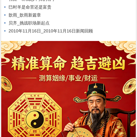
巳时羊是命苦还是富贵
歆雨_歆雨新篇章
贝齐_挑战职场新起点
2010年11月16日_2010年11月16日新闻回顾