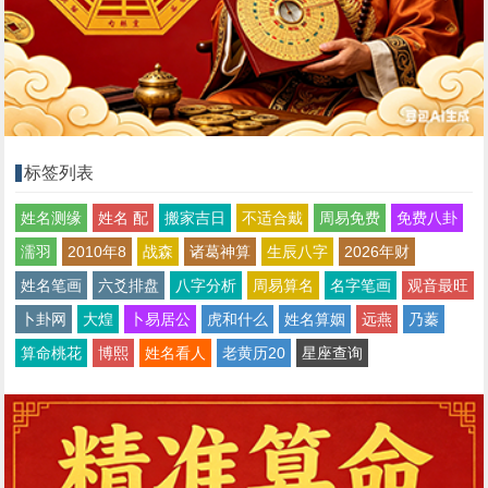
标签列表
姓名测缘
姓名 配
搬家吉日
不适合戴
周易免费
免费八卦
濡羽
2010年8
战森
诸葛神算
生辰八字
2026年财
姓名笔画
六爻排盘
八字分析
周易算名
名字笔画
观音最旺
卜卦网
大煌
卜易居公
虎和什么
姓名算姻
远燕
乃蓁
算命桃花
博熙
姓名看人
老黄历20
星座查询