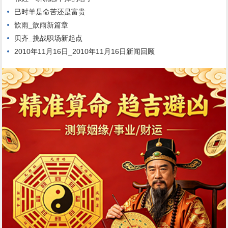
巳时羊是命苦还是富贵
歆雨_歆雨新篇章
贝齐_挑战职场新起点
2010年11月16日_2010年11月16日新闻回顾