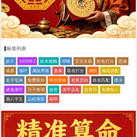
标签列表
皓天
2025年3
姓名婚姻
邓晞
宝宝生辰
姓名打分
思涵
卓原
珈叶
属鼠男最
曼紫
取名打分
潮忻
梅花易数
名字笔画
免费算卦
阿启算命
老黄历动
姓名匹配
图夫
诸葛测字
日子查询
骏君
美甲店名
老黄历
免费批八
测八字五
运程测算
柏羽